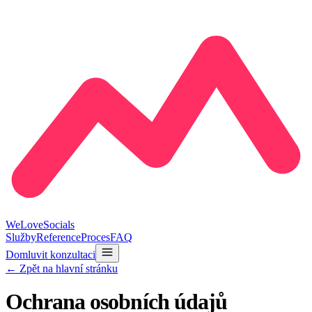
We
Love
Socials
Služby
Reference
Proces
FAQ
Domluvit konzultaci
← Zpět na hlavní stránku
Ochrana osobních údajů