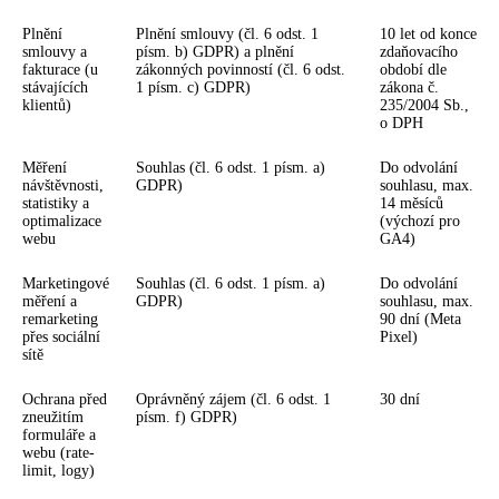
Plnění
Plnění smlouvy (čl. 6 odst. 1
10 let od konce
smlouvy a
písm. b) GDPR) a plnění
zdaňovacího
fakturace (u
zákonných povinností (čl. 6 odst.
období dle
stávajících
1 písm. c) GDPR)
zákona č.
klientů)
235/2004 Sb.,
o DPH
Měření
Souhlas (čl. 6 odst. 1 písm. a)
Do odvolání
návštěvnosti,
GDPR)
souhlasu, max.
statistiky a
14 měsíců
optimalizace
(výchozí pro
webu
GA4)
Marketingové
Souhlas (čl. 6 odst. 1 písm. a)
Do odvolání
měření a
GDPR)
souhlasu, max.
remarketing
90 dní (Meta
přes sociální
Pixel)
sítě
Ochrana před
Oprávněný zájem (čl. 6 odst. 1
30 dní
zneužitím
písm. f) GDPR)
formuláře a
webu (rate-
limit, logy)