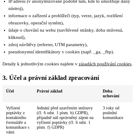
IP adresu (v anonymizované podobě tam, kde to umožňuje daný
nástroj),
informace o zařízení a prohlížeči (typ, verze, jazyk, rozlišení
obrazovky, operační systém),
údaje o chování na webu (navštívené stránky, doba strávená,
kliknutí),
zdroj návštěvy (referrer, UTM parametry),
pseudonymní identifikátory v cookies (např. _ga, _fbp).
Detaily k jednotlivým cookies najdete v
zásadách používání cookies
.
3. Účel a právní základ zpracování
Účel
Právní základ
Doba
uchování
Vyřízení
Jednání před uzavřením smlouvy
3 roky od
poptávky z
(čl. 6 odst. 1 písm. b) GDPR),
poslední
kontaktního
případně náš oprávněný zájem na
komunikace
formuláře a
vyřízení poptávky (čl. 6 odst. 1
komunikace s
písm. f) GDPR)
vámi