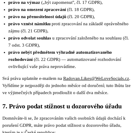
právo na výmaz
(„být zapomenut", čl. 17 GDPR),
právo na omezení zpracování
(čl. 18 GDPR),
právo na přenositelnost údajů
(čl. 20 GDPR),
právo vznést námitku
proti zpracování na základě oprávněného
zájmu (čl. 21 GDPR),
právo odvolat souhlas
u zpracování založeného na souhlasu (čl.
7 odst. 3 GDPR),
právo nebýt předmětem výhradně automatizovaného
rozhodování
(čl. 22 GDPR) — automatizované rozhodování
ovlivňující vaše práva neprovádíme.
Svá práva uplatníte e-mailem na
Radovan.Likes@WeLoveSocials.cz
.
Vyřídíme je nejpozději do jednoho měsíce od doručení; tuto lhůtu lze
ve výjimečných případech prodloužit o další dva měsíce.
7. Právo podat stížnost u dozorového úřadu
Domníváte-li se, že zpracováním vašich osobních údajů dochází k
porušení GDPR, máte právo podat stížnost u dozorového úřadu,
kterým je v České republice: